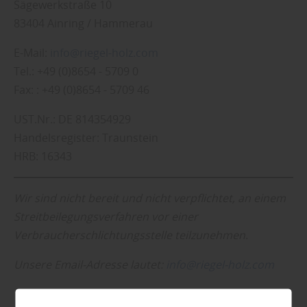
Sägewerkstraße 10
83404 Ainring / Hammerau
E-Mail:
info@riegel-holz.com
Tel.: +49 (0)8654 - 5709 0
Fax: : +49 (0)8654 - 5709 46
UST.Nr.: DE 814354929
Handelsregister: Traunstein
HRB: 16343
Wir sind nicht bereit und nicht verpflichtet, an einem
Streitbeilegungsverfahren vor einer
Verbraucherschlichtungsstelle teilzunehmen.
Unsere Email-Adresse lautet:
info@riegel-holz.com
Ersteller der Website/Online-Marketing